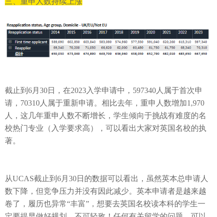
三、
重申人数
持续上涨
截止到
6
月
30
日，在
2023
入学申请中，
597340
人属于首次申
请，
70310
人属于重新申请
。相比去年，
重申人数增加
1,970
人
，这几年重申人数不断增长，
学生倾向于
挑战有难度的名
校热门专业（入学要求高），可以看出大家对英国名校的执
著。
从
UCAS
截止到
6
月
30
日的数据可以看出，
虽然英本总申请人
数下降，
但竞争压力并没有因此减少。英本申请者是越来越
卷了，履历也异常
“丰富”，想要去英国名校读本科的学生一
定要提早做好规划，不可轻敌！任何有关留学的问题，可以