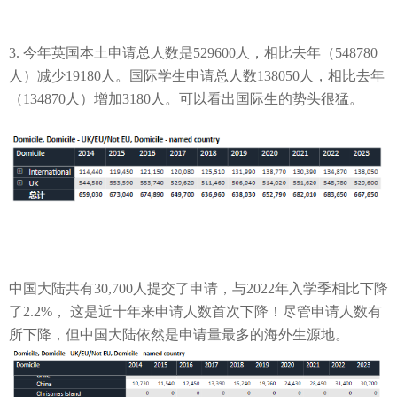
3.
今年英国本土申请总人数是
529600
人，相比去年（
548780
人）减少
19180
人。国际学生申请总人数
138050
人，相比去年
（
134870
人
）增加
3180
人。
可以看出国际生的势头很猛。
中国大陆共有
30,700
人提交了申请，与
2022
年入学季相比下降
了
2.2%
，
这
是近
十年来申请人数首次下降！尽管申请人数有
所下降，但中国大陆依然是申请量最多的海外生源地
。