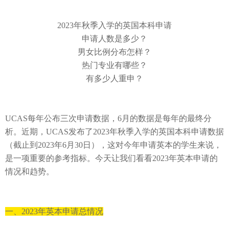
2023
年秋季入学
的
英国本科申请
申请人数是多少？
男女比例分布怎样？
热门专业有哪些？
有多少人重申？
UCAS
每年公布三次申请数据，
6
月
的数据是
每年的最终分
析
。近期，UCAS
发布了
2023
年秋季入学
的
英国本科申请数据
（截止到
2023
年
6
月
30
日），
这
对今年申请英
本
的学生
来说，
是一项重要的参考指标。今天让我们看看2023
年英本申请的
情况和
趋势。
一、
20
23
年英本申请
总情况