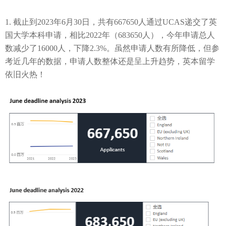
1.
截止到
2023
年
6
月
30
日，共有
667650
人通过
UCAS
递交了英
国大学本科申请
，
相比
2022
年
（
683650
人）
，今年申请总人
数减少了
16000
人，下降
2.3%
。虽然申请人数有所降低，但
参
考近几年的数据，申请人数整体还是呈上升趋势，英本留学
依旧火热！