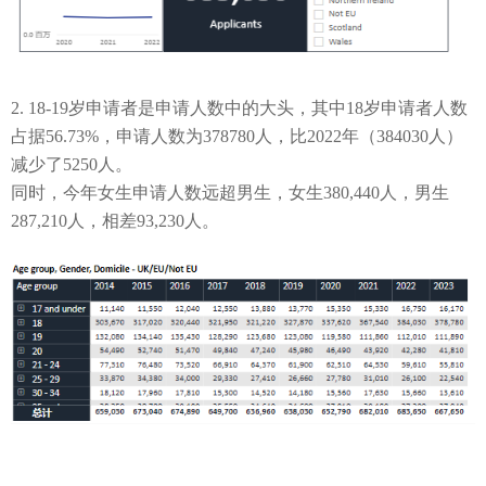
2. 18-19
岁申请者是申请人数中的大头，其中
18
岁申请者人数
占据56.73%
，申请人数
为378780
人，比
2022
年（
384030
人）
减少了
5250
人。
同时，今年
女生申请人数远超男生，女生
380,440
人，男生
287,210
人，相差
93,230
人。