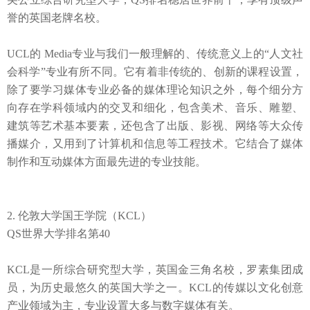
誉的英国老牌名校。
UCL
的
Media
专业
与我们一般理解的、传统意义上的
“
人文社
会科学
”
专业有所不同。
它有着非传统的、创新的课程设置，
除了要学习媒体专业必备的媒体理论知识之外，每个细分方
向存在学科领域内的交叉和细化，包含美术、音乐、雕塑、
建筑等艺术基本要素，还包含了出版、影视、网络等大众传
播媒介，又用到了计算机和信息等工程技术。
它结合了
媒体
制作和互动媒体方面最先进的专业技能
。
2.
伦敦大学国王学院（
KCL
）
QS
世界大学排名第
40
KCL
是一所综合研究型大学，英国金三角名校，罗素集团成
员，为历史最悠久的英国大学之一。
KCL
的传媒以文化创意
产业领域为主，专业设置大多与数字媒体有关。