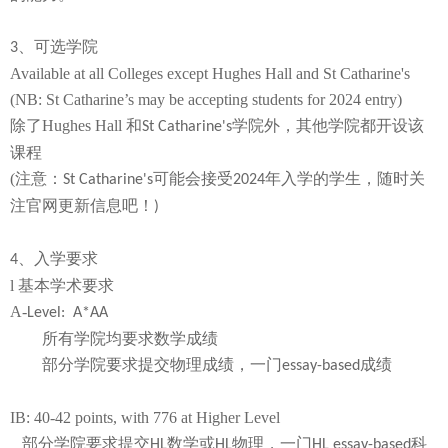
、
可选学院
3
Available at all Colleges except Hughes Hall and St Catharine's
(NB: St Catharine’s may be accepting students for 2024 entry)
除了
Hughes Hall
和
学院外，其他学院都开设该
St Catharine's
课程
(
注意：
可能会接受
年入学的学生，随时关
St Catharine's
2024
注官网更新信息吧！
)
、入学要求
4
l
基本学术要求
A-
Level: A*AA
所有学院均要求数学成绩
部分学院要求提交物理成绩，一门
成绩
essay-based
IB: 40-42 points, with 776 at Higher Level
部分学院要求提交
数学或
物理，一门
科
HL
HL
HL essay-based