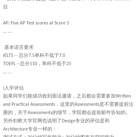
目
AP: Five AP Test scores at Score 5
... ...
基本语言要求
总分
单科不低于
IELTS --
7.5
7.0
总分
，单科不低于
TOEFL --
110
25
... ...
l
入学评估
如果同学们能成功收到面试邀请，之后都会需要参加
Written
，这里的
是不需要提前注
and Practical Assessments
Assessments
册的，关于
的细节，学院都会提前邮件告知的。
Assessments
另外剑桥大学官网也说明了
专业的评估是和
Design
专业一样的：
Architecture